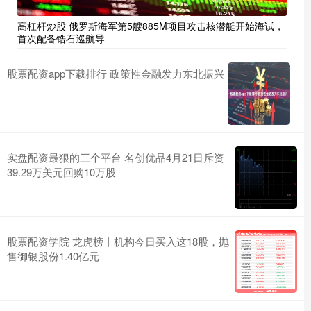
高杠杆炒股 俄罗斯海军第5艘885M项目攻击核潜艇开始海试，
首次配备锆石巡航导
股票配资app下载排行 政策性金融发力东北振兴
实盘配资最狠的三个平台 名创优品4月21日斥资
39.29万美元回购10万股
股票配资学院 龙虎榜丨机构今日买入这18股，抛
售御银股份1.40亿元