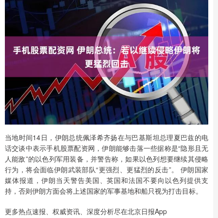
当地时间14日，伊朗总统佩泽希齐扬在与巴基斯坦总理夏巴兹的电
话交谈中表示手机股票配资网，伊朗能够击落一些据称是“隐形且无
人能敌”的以色列军用装备，并警告称，如果以色列想要继续其侵略
行为，将会面临伊朗武装部队“更强烈、更猛烈的反击”。 伊朗国家
媒体报道，伊朗当天警告美国、英国和法国不要向以色列提供支
持，否则伊朗方面会将上述国家的军事基地和船只视为打击目标。
更多热点速报、权威资讯、深度分析尽在北京日报App